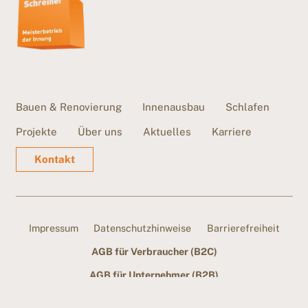
Bauen & Renovierung
Innenausbau
Schlafen
Projekte
Über uns
Aktuelles
Karriere
Kontakt
Impressum
Datenschutzhinweise
Barrierefreiheit
AGB für Verbraucher (B2C)
AGB für Unternehmer (B2B)
created with
by
Shytsee